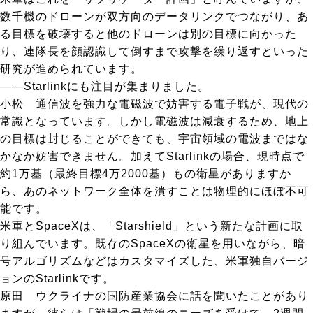
数千機のドローンが双方向のデータリンクでつながり、あ
る目標を破壊すると他のドローンは別の目標に向かった
り、連隊長を顔認識して倒すまで攻撃を繰り返すといった
研究が進められています。
――Starlinkにも注目が集まりました。
小松
通信波を強力な電磁波で妨害する電子戦が、現代の
常識となっています。しかし電磁波は減衰するため、地上
の目標は封じることができても、宇宙領域の電波まではな
かなか妨害できません。加えてStarlinkの場合、現時点で
約1万基（最終目標4万2000基）もの衛星がありますか
ら、あのネットワーク全体を潰すことは物理的にほぼ不可
能です。
米軍とSpaceXは、「Starshield」という新たな計画に取
り組んでいます。既存のSpaceXの衛星を用いながら、暗
号アルゴリズムなどはカスタマイズした、米軍独自バージ
ョンのStarlinkです。
原田
ウクライナの国防産業協会に話を聞いたことがあり