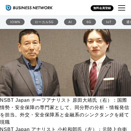
防衛テック最前線 スタートアップ台頭からスウォーム攻
無料会員登録
撃、指揮統制AIまで
IOWN
ローカル5G
AI
6G
IoT
通
NSBT Japan チーフアナリスト 原田大靖氏
（右）：国際
情勢・安全保障の専門家として、同分野の分析・情報発信
を担当。外交・安全保障系と金融系のシンクタンクを経て
現職
NSBT Japan アナリスト 小松和郎氏
（左）：元陸上自衛