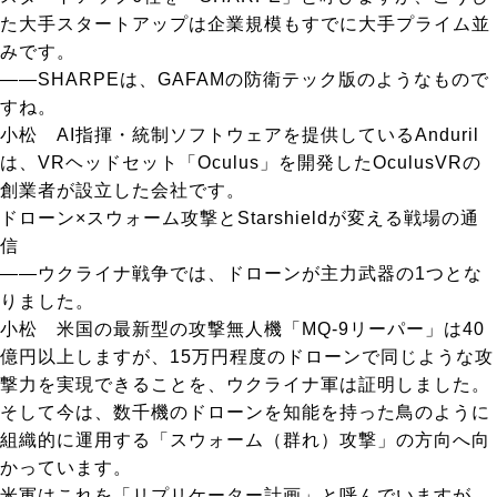
た大手スタートアップは企業規模もすでに大手プライム並
みです。
――SHARPEは、GAFAMの防衛テック版のようなもので
すね。
小松
AI指揮・統制ソフトウェアを提供しているAnduril
は、VRヘッドセット「Oculus」を開発したOculusVRの
創業者が設立した会社です。
ドローン×スウォーム攻撃とStarshieldが変える戦場の通
信
――ウクライナ戦争では、ドローンが主力武器の1つとな
りました。
小松
米国の最新型の攻撃無人機「MQ-9リーパー」は40
億円以上しますが、15万円程度のドローンで同じような攻
撃力を実現できることを、ウクライナ軍は証明しました。
そして今は、数千機のドローンを知能を持った鳥のように
組織的に運用する「スウォーム（群れ）攻撃」の方向へ向
かっています。
米軍はこれを「リプリケーター計画」と呼んでいますが、