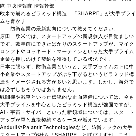
隊 中央情報隊 情報幹部
欧米で崩れるピラミッド構造 「SHARPE」が大手プライ
ムを脅かす
――防衛産業の最新動向について教えてください。
原田
欧米では、スタートアップの新規参入が目覚ましい
です。数年前にできたばかりのスタートアップが、マイク
ロソフトやロッキード・マーティンといった大手プライム
企業を押しのけて契約を獲得している状況です。
日本に限らず、防衛産業というと、大手プライムの下に中
小企業やスタートアップがぶら下がるというピラミッド構
造をイメージされる方が多いと思います。しかし、海外で
は必ずしもそうではありません。
戦闘機や戦車といった伝統的な正面装備については、今も
大手プライムを中心としたピラミッド構造が強固ですが、
AI・宇宙・サイバーといった新領域については、スタート
アップが軍と直接契約するケースが増えています。
AndurilやPalantir Technologiesなど、防衛テックの大手
スタートアップ6社を「SHARPE」と呼びますが、こうし