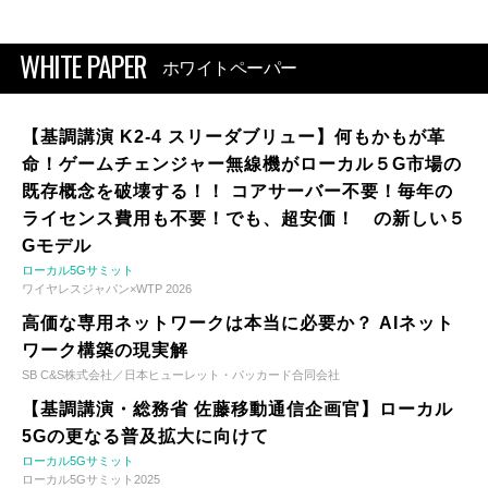
WHITE PAPER
ホワイトペーパー
【基調講演 K2-4 スリーダブリュー】何もかもが革
命！ゲームチェンジャー無線機がローカル５G市場の
既存概念を破壊する！！ コアサーバー不要！毎年の
ライセンス費用も不要！でも、超安価！ の新しい５
Gモデル
ローカル5Gサミット
ワイヤレスジャパン×WTP 2026
高価な専用ネットワークは本当に必要か？ AIネット
ワーク構築の現実解
SB C&S株式会社／日本ヒューレット・パッカード合同会社
【基調講演・総務省 佐藤移動通信企画官】ローカル
5Gの更なる普及拡大に向けて
ローカル5Gサミット
ローカル5Gサミット2025