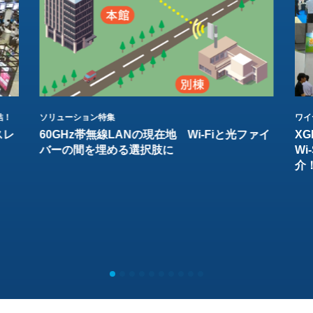
結！
ソリューション特集
ワイ
スレ
60GHz帯無線LANの現在地 Wi-Fiと光ファイ
XG
バーの間を埋める選択肢に
W
介