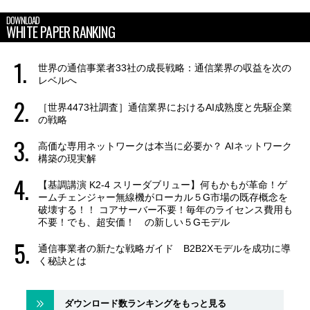
DOWNLOAD
WHITE PAPER RANKING
世界の通信事業者33社の成長戦略：通信業界の収益を次の
レベルへ
［世界4473社調査］通信業界におけるAI成熟度と先駆企業
の戦略
高価な専用ネットワークは本当に必要か？ AIネットワーク
構築の現実解
【基調講演 K2-4 スリーダブリュー】何もかもが革命！ゲ
ームチェンジャー無線機がローカル５G市場の既存概念を
破壊する！！ コアサーバー不要！毎年のライセンス費用も
不要！でも、超安価！ の新しい５Gモデル
通信事業者の新たな戦略ガイド B2B2Xモデルを成功に導
く秘訣とは
ダウンロード数ランキングをもっと見る