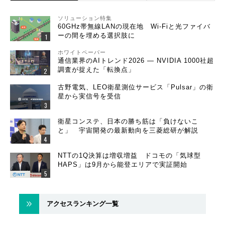
ソリューション特集
60GHz帯無線LANの現在地 Wi-Fiと光ファイバ
ーの間を埋める選択肢に
ホワイトペーパー
通信業界のAIトレンド2026 ― NVIDIA 1000社超
調査が捉えた「転換点」
古野電気、LEO衛星測位サービス「Pulsar」の衛
星から実信号を受信
衛星コンステ、日本の勝ち筋は「負けないこ
と」 宇宙開発の最新動向を三菱総研が解説
NTTの1Q決算は増収増益 ドコモの「気球型
HAPS」は9月から能登エリアで実証開始
アクセスランキング一覧