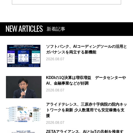
NEW ARTICLES
新着記事
ソフトバンク、AIコーディングツールの活用と
ガバナンスを両立する新機能
2026.08.07
KDDIの1Q決算は増収増益 データセンターや
AI、金融事業などが好調
2026.08.07
アライドテレシス、三原赤十字病院の院内ネッ
トワークを刷新 少人数運用でも安定稼働を支
援
2026.08.07
ZETAアライアンス、AIとIoTの共創を推進す