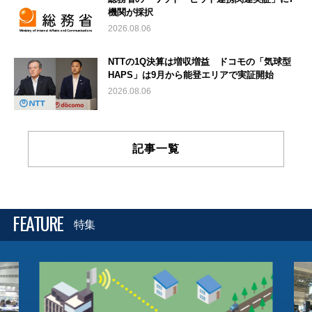
機関が採択
2026.08.06
NTTの1Q決算は増収増益 ドコモの「気球型
HAPS」は9月から能登エリアで実証開始
2026.08.06
記事一覧
FEATURE
特集