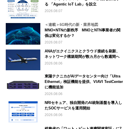
る 「Agentic IoT Lab」を設立
2026.08.07
＜連載＞6G時代の新・業界地図
MNO×NTNの新秩序 MNOとNTN事業者の関
係は変化するか？
2026.08.07
ANAがエクイニクスとクラウド接続を刷新、
ネットワーク構築期間が数カ月から数週間へ
2026.08.06
東陽テクニカがAIデータセンター向け「Ultra
Ethernet」検証機能を提供、VIAVI TestCenter
に機能追加
2026.08.06
NRIセキュア、独自開発のAI統制基盤を導入し
たSOCサービスを運用開始
2026.08.06
総務省の「ワット・ビット連携関連実証」に7