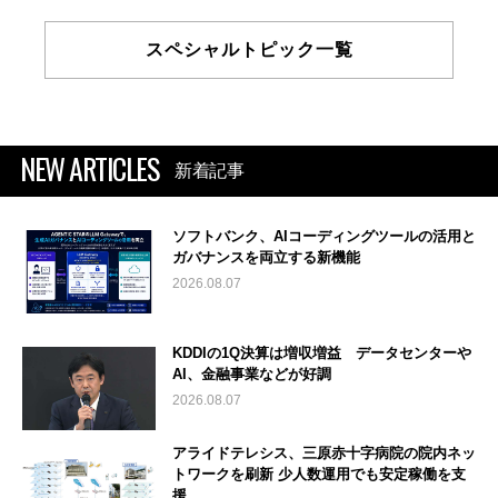
スペシャルトピック一覧
NEW ARTICLES
新着記事
ソフトバンク、AIコーディングツールの活用と
ガバナンスを両立する新機能
2026.08.07
KDDIの1Q決算は増収増益 データセンターや
AI、金融事業などが好調
2026.08.07
アライドテレシス、三原赤十字病院の院内ネッ
トワークを刷新 少人数運用でも安定稼働を支
援