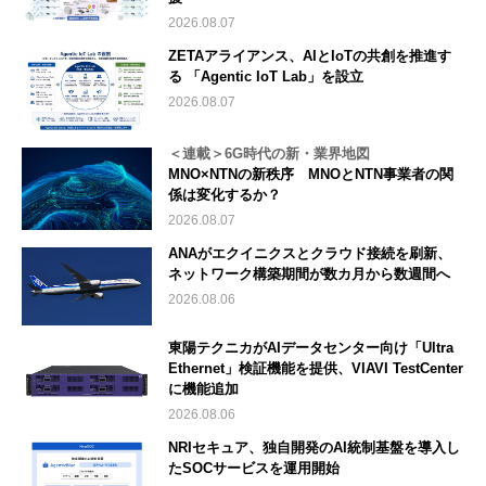
2026.08.07
ZETAアライアンス、AIとIoTの共創を推進す
る 「Agentic IoT Lab」を設立
2026.08.07
＜連載＞6G時代の新・業界地図
MNO×NTNの新秩序 MNOとNTN事業者の関
係は変化するか？
2026.08.07
ANAがエクイニクスとクラウド接続を刷新、
ネットワーク構築期間が数カ月から数週間へ
2026.08.06
東陽テクニカがAIデータセンター向け「Ultra
Ethernet」検証機能を提供、VIAVI TestCenter
に機能追加
2026.08.06
NRIセキュア、独自開発のAI統制基盤を導入し
たSOCサービスを運用開始