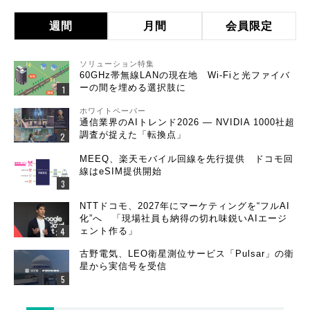
週間
月間
会員限定
ソリューション特集
60GHz帯無線LANの現在地 Wi-Fiと光ファイバ
ーの間を埋める選択肢に
ホワイトペーパー
通信業界のAIトレンド2026 ― NVIDIA 1000社超
調査が捉えた「転換点」
MEEQ、楽天モバイル回線を先行提供 ドコモ回
線はeSIM提供開始
NTTドコモ、2027年にマーケティングを“フルAI
化”へ 「現場社員も納得の切れ味鋭いAIエージ
ェント作る」
古野電気、LEO衛星測位サービス「Pulsar」の衛
星から実信号を受信