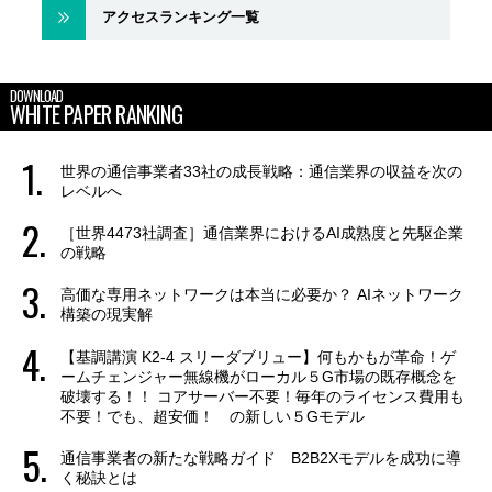
アクセスランキング一覧
DOWNLOAD
WHITE PAPER RANKING
世界の通信事業者33社の成長戦略：通信業界の収益を次の
レベルへ
［世界4473社調査］通信業界におけるAI成熟度と先駆企業
の戦略
高価な専用ネットワークは本当に必要か？ AIネットワーク
構築の現実解
【基調講演 K2-4 スリーダブリュー】何もかもが革命！ゲ
ームチェンジャー無線機がローカル５G市場の既存概念を
破壊する！！ コアサーバー不要！毎年のライセンス費用も
不要！でも、超安価！ の新しい５Gモデル
通信事業者の新たな戦略ガイド B2B2Xモデルを成功に導
く秘訣とは