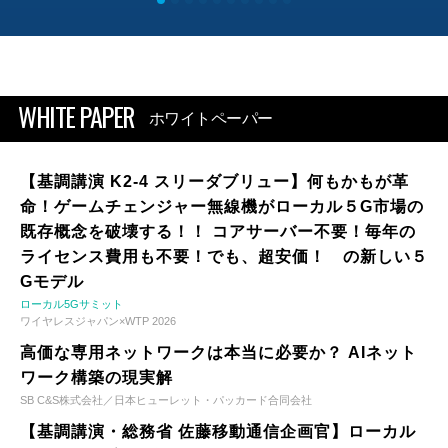
WHITE PAPER
ホワイトペーパー
【基調講演 K2-4 スリーダブリュー】何もかもが革
命！ゲームチェンジャー無線機がローカル５G市場の
既存概念を破壊する！！ コアサーバー不要！毎年の
ライセンス費用も不要！でも、超安価！ の新しい５
Gモデル
ローカル5Gサミット
ワイヤレスジャパン×WTP 2026
高価な専用ネットワークは本当に必要か？ AIネット
ワーク構築の現実解
SB C&S株式会社／日本ヒューレット・パッカード合同会社
【基調講演・総務省 佐藤移動通信企画官】ローカル