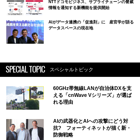
NTTドコモビジネス、サプライチェーンの脅威
情報を通知する新機能を提供開始
AIがデータ連携の「促進剤」に 産官学が語る
データスペースの現在地
SPECIAL TOPIC
スペシャルトピック
60GHz帯無線LANが自治体DXを支
える「cnWave Vシリーズ」が選ば
れる理由
AIの武器化とAIへの攻撃にどう対
抗? フォーティネットが描く新・
防御戦略