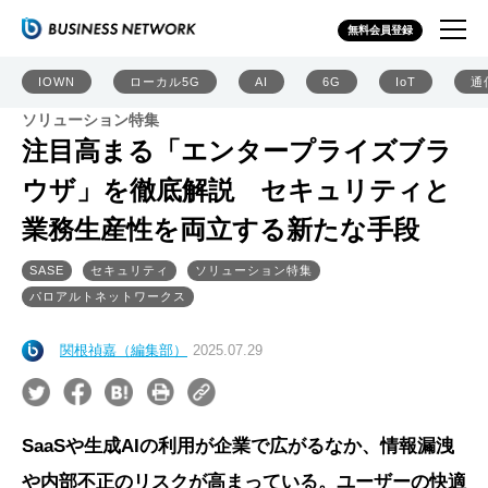
無料会員登録
IOWN
ローカル5G
AI
6G
IoT
通
ソリューション特集
注目高まる「エンタープライズブラ
ウザ」を徹底解説 セキュリティと
業務生産性を両立する新たな手段
SASE
セキュリティ
ソリューション特集
パロアルトネットワークス
関根禎嘉（編集部）
2025.07.29
SaaSや生成AIの利用が企業で広がるなか、情報漏洩
や内部不正のリスクが高まっている。ユーザーの快適