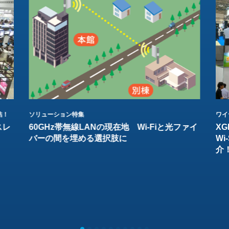
結！
ソリューション特集
ワイ
スレ
60GHz帯無線LANの現在地 Wi-Fiと光ファイ
XG
バーの間を埋める選択肢に
W
介